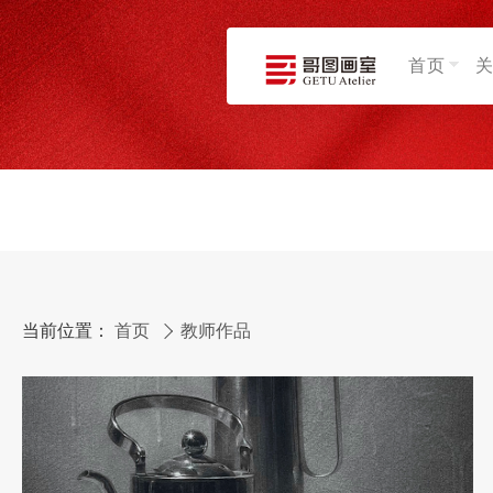
首页
当前位置：
首页
教师作品