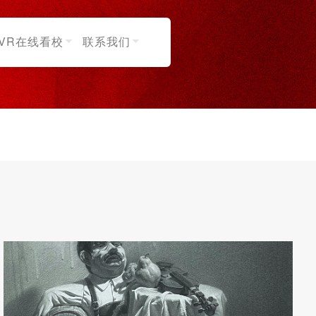
VR在线看校
联系我们